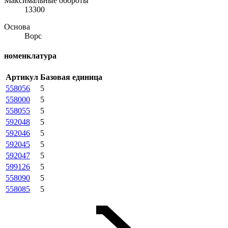
Максимальные обороты
13300
Основа
Ворс
номенклатура
Артикул
Базовая единица
558056
5
558000
5
558055
5
592048
5
592046
5
592045
5
592047
5
599126
5
558090
5
558085
5