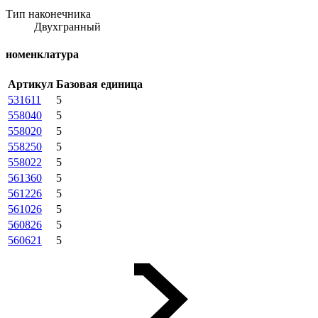
Тип наконечника
Двухгранный
номенклатура
Артикул
Базовая единица
531611
5
558040
5
558020
5
558250
5
558022
5
561360
5
561226
5
561026
5
560826
5
560621
5