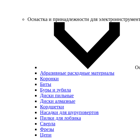
Оснастка и принадлежности для электроинструмен
Ос
Абразивные расходные материалы
Коронки
Биты
Буры и зубила
Диски пильные
Диски алмазные
Кордщетки
Насадки для шуруповертов
Пилки для лобзика
Сверла
Фрезы
Цепи