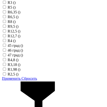
R3
()
R5
()
R6,35
()
R6,5
()
R8
()
R9,5
()
R12,5
()
R12,7
()
R4
()
45 град
()
46 град
()
47 град
()
R4,8
()
R3,18
()
R1,98
()
R2,5
()
Применить
Сбросить