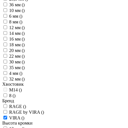
36 мм
()
10 мм
()
6 мм
()
8 мм
()
12 мм
()
14 мм
()
16 мм
()
18 мм
()
20 мм
()
22 мм
()
30 мм
()
35 мм
()
4 мм
()
32 мм
()
Хвостовик
М14
()
8
()
Бренд
RAGE
()
RAGE by VIRA
()
VIRA
()
Высота кромки