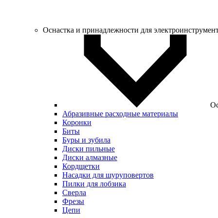
Оснастка и принадлежности для электроинструмен
Ос
Абразивные расходные материалы
Коронки
Биты
Буры и зубила
Диски пильные
Диски алмазные
Кордщетки
Насадки для шуруповертов
Пилки для лобзика
Сверла
Фрезы
Цепи