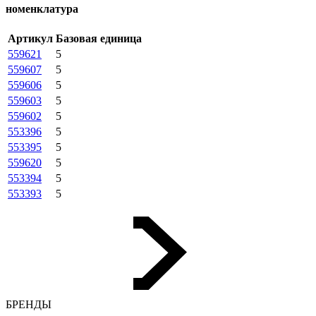
номенклатура
Артикул
Базовая единица
559621
5
559607
5
559606
5
559603
5
559602
5
553396
5
553395
5
559620
5
553394
5
553393
5
БРЕНДЫ