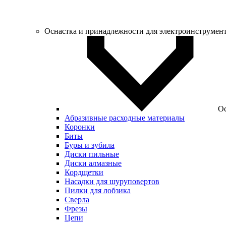
Оснастка и принадлежности для электроинструмен
Ос
Абразивные расходные материалы
Коронки
Биты
Буры и зубила
Диски пильные
Диски алмазные
Кордщетки
Насадки для шуруповертов
Пилки для лобзика
Сверла
Фрезы
Цепи