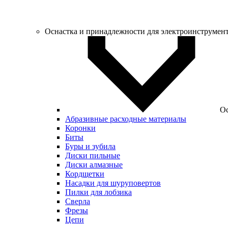
Оснастка и принадлежности для электроинструмен
Ос
Абразивные расходные материалы
Коронки
Биты
Буры и зубила
Диски пильные
Диски алмазные
Кордщетки
Насадки для шуруповертов
Пилки для лобзика
Сверла
Фрезы
Цепи