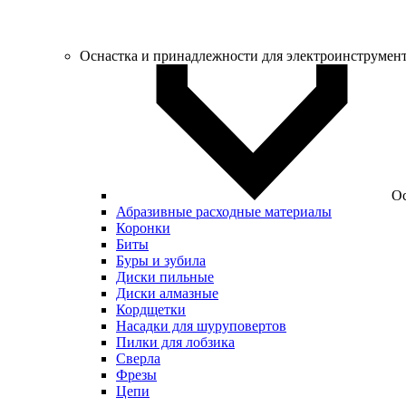
Оснастка и принадлежности для электроинструмен
Ос
Абразивные расходные материалы
Коронки
Биты
Буры и зубила
Диски пильные
Диски алмазные
Кордщетки
Насадки для шуруповертов
Пилки для лобзика
Сверла
Фрезы
Цепи