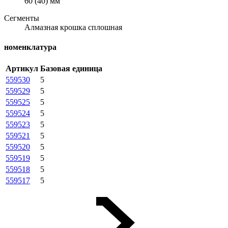
60 (40) мм
Сегменты
Алмазная крошка сплошная
номенклатура
Артикул
Базовая единица
559530
5
559529
5
559525
5
559524
5
559523
5
559521
5
559520
5
559519
5
559518
5
559517
5