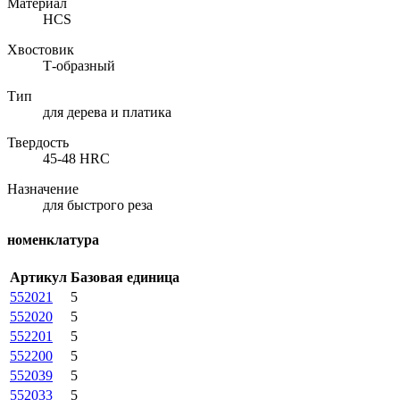
Материал
HCS
Хвостовик
Т-образный
Тип
для дерева и платика
Твердость
45-48 HRC
Назначение
для быстрого реза
номенклатура
Артикул
Базовая единица
552021
5
552020
5
552201
5
552200
5
552039
5
552033
5