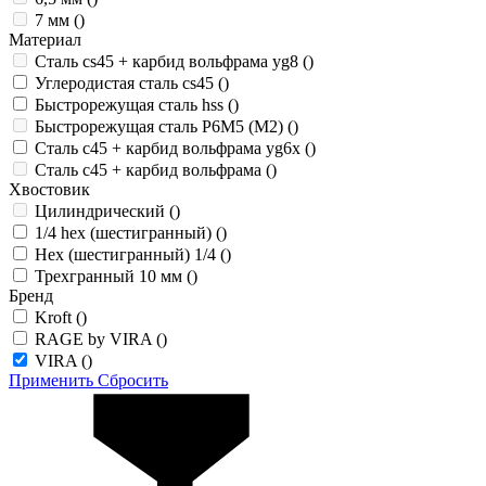
7 мм
()
Материал
Сталь cs45 + карбид вольфрама yg8
()
Углеродистая сталь cs45
()
Быстрорежущая сталь hss
()
Быстрорежущая сталь Р6М5 (М2)
()
Сталь c45 + карбид вольфрама yg6x
()
Сталь c45 + карбид вольфрама
()
Хвостовик
Цилиндрический
()
1/4 hex (шестигранный)
()
Hex (шестигранный) 1/4
()
Трехгранный 10 мм
()
Бренд
Kroft
()
RAGE by VIRA
()
VIRA
()
Применить
Сбросить