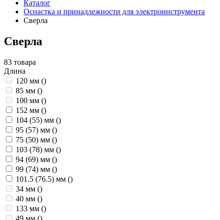
Каталог
Оснастка и принадлежности для электроинструмента
Сверла
Сверла
83 товара
Длина
120 мм
()
85 мм
()
100 мм
()
152 мм
()
104 (55) мм
()
95 (57) мм
()
75 (50) мм
()
103 (78) мм
()
94 (69) мм
()
99 (74) мм
()
101.5 (76.5) мм
()
34 мм
()
40 мм
()
133 мм
()
49 мм
()