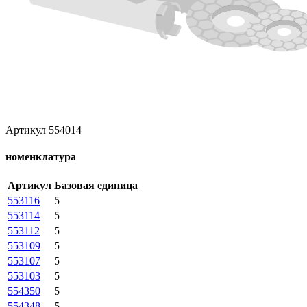
Артикул 554014
номенклатура
Артикул
Базовая единица
553116
5
553114
5
553112
5
553109
5
553107
5
553103
5
554350
5
554348
5