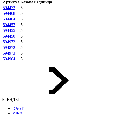
Артикул
Базовая единица
594472
5
594468
5
594464
5
594457
5
594455
5
594450
5
594972
5
594872
5
594973
5
594964
5
БРЕНДЫ
RAGE
VIRA