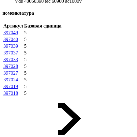
Vde 40050390 iec 60900 ac1000v
номенклатура
Артикул
Базовая единица
397049
5
397040
5
397039
5
397037
5
397033
5
397028
5
397027
5
397024
5
397019
5
397018
5