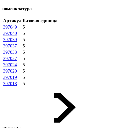
номенклатура
Артикул
Базовая единица
397049
5
397040
5
397039
5
397037
5
397033
5
397027
5
397024
5
397020
5
397019
5
397018
5