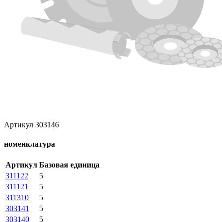
Артикул 303146
номенклатура
Артикул
Базовая единица
311122
5
311121
5
311310
5
303141
5
303140
5