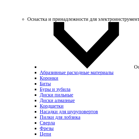
Оснастка и принадлежности для электроинструмен
Ос
Абразивные расходные материалы
Коронки
Биты
Буры и зубила
Диски пильные
Диски алмазные
Кордщетки
Насадки для шуруповертов
Пилки для лобзика
Сверла
Фрезы
Цепи