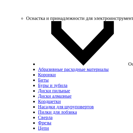
Оснастка и принадлежности для электроинструмен
Ос
Абразивные расходные материалы
Коронки
Биты
Буры и зубила
Диски пильные
Диски алмазные
Кордщетки
Насадки для шуруповертов
Пилки для лобзика
Сверла
Фрезы
Цепи