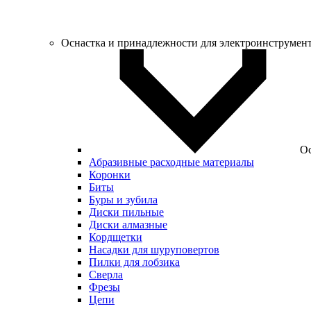
Оснастка и принадлежности для электроинструмен
Ос
Абразивные расходные материалы
Коронки
Биты
Буры и зубила
Диски пильные
Диски алмазные
Кордщетки
Насадки для шуруповертов
Пилки для лобзика
Сверла
Фрезы
Цепи