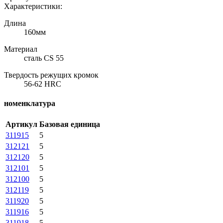
Характеристики:
Длина
160мм
Материал
сталь CS 55
Твердость режущих кромок
56-62 HRC
номенклатура
Артикул
Базовая единица
311915
5
312121
5
312120
5
312101
5
312100
5
312119
5
311920
5
311916
5
311918
5