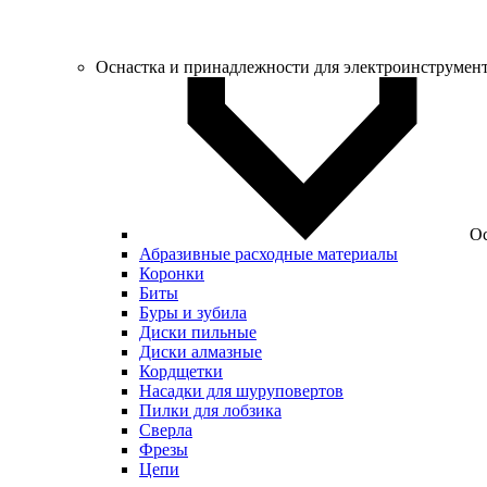
Оснастка и принадлежности для электроинструмен
Ос
Абразивные расходные материалы
Коронки
Биты
Буры и зубила
Диски пильные
Диски алмазные
Кордщетки
Насадки для шуруповертов
Пилки для лобзика
Сверла
Фрезы
Цепи