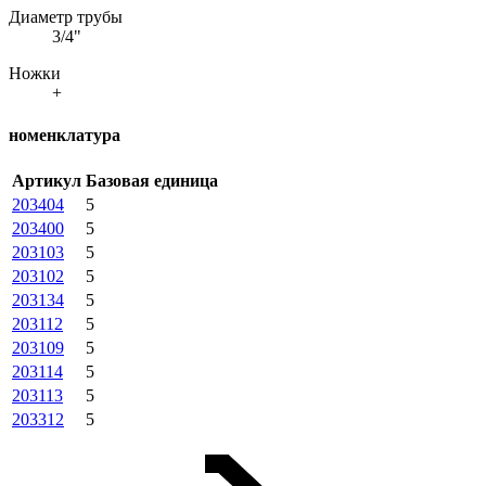
Диаметр трубы
3/4"
Ножки
+
номенклатура
Артикул
Базовая единица
203404
5
203400
5
203103
5
203102
5
203134
5
203112
5
203109
5
203114
5
203113
5
203312
5