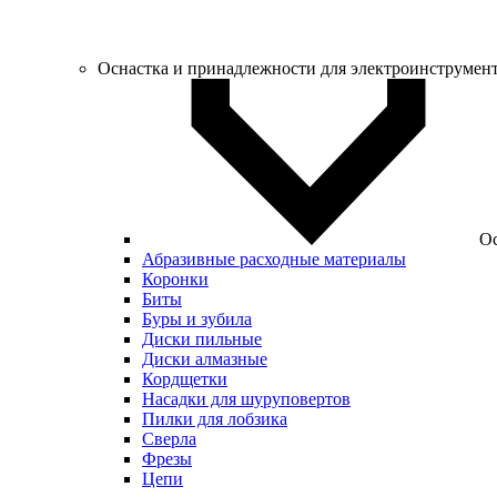
Оснастка и принадлежности для электроинструмен
Ос
Абразивные расходные материалы
Коронки
Биты
Буры и зубила
Диски пильные
Диски алмазные
Кордщетки
Насадки для шуруповертов
Пилки для лобзика
Сверла
Фрезы
Цепи