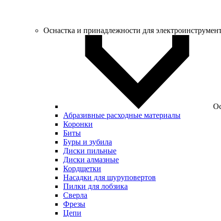
Оснастка и принадлежности для электроинструмен
Ос
Абразивные расходные материалы
Коронки
Биты
Буры и зубила
Диски пильные
Диски алмазные
Кордщетки
Насадки для шуруповертов
Пилки для лобзика
Сверла
Фрезы
Цепи