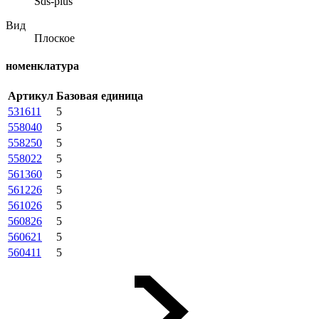
Sds-plus
Вид
Плоское
номенклатура
Артикул
Базовая единица
531611
5
558040
5
558250
5
558022
5
561360
5
561226
5
561026
5
560826
5
560621
5
560411
5