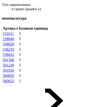
Тип наконечника
4 грани (quadro-x)
номенклатура
Артикул
Базовая единица
531611
5
558040
5
558020
5
558250
5
558022
5
561360
5
561226
5
561026
5
560826
5
560621
5